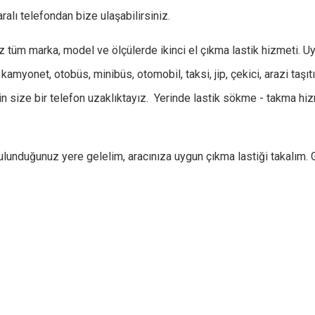
alı telefondan bize ulaşabilirsiniz.
üm marka, model ve ölçülerde ikinci el çıkma lastik hizmeti. U
kamyonet, otobüs, minibüs, otomobil, taksi, jip, çekici, arazi taşıtı
çin size bir telefon uzaklıktayız. Yerinde lastik sökme - takma h
ulunduğunuz yere gelelim, aracınıza uygun çıkma lastiği takalım.