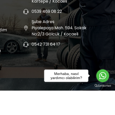
Kartepe / Kocaeli
0539 469 08 22
Şube Adres
Piyalepaşa Mah. 594. Sokak
rdım
No:2/3 Gölcük / Kocaeli
0542 731 64 17
m
Merhaba, nasıl
yardımcı olabilirim?