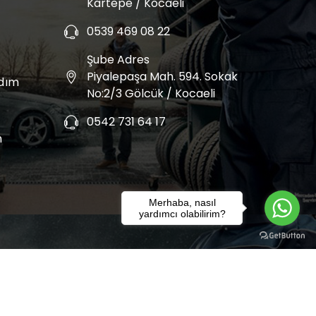
Kartepe / Kocaeli
0539 469 08 22
Şube Adres
Piyalepaşa Mah. 594. Sokak
rdım
No:2/3 Gölcük / Kocaeli
0542 731 64 17
m
Merhaba, nasıl
yardımcı olabilirim?