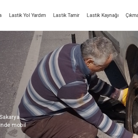
a
Lastik Yol Yardım
Lastik Tamir
Lastik Kaynağı
Çıkma
Artvi
Lasti
Ekipmanı üzer
telefon uzakl