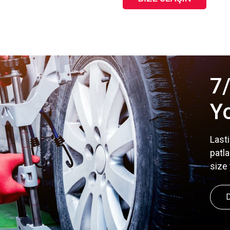
7/
Y
Lasti
patl
size 
D