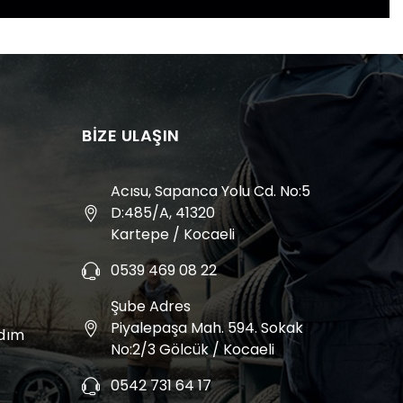
BIZE ULAŞIN
Acısu, Sapanca Yolu Cd. No:5
D:485/A, 41320
Kartepe / Kocaeli
0539 469 08 22
Şube Adres
Piyalepaşa Mah. 594. Sokak
rdım
No:2/3 Gölcük / Kocaeli
0542 731 64 17