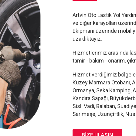
Artvin Oto Lastik Yol Yard
ve diğer karayolları üzerin
Ekipmanı üzerinde mobil yo
uzaklıktayız.
Hizmetlerimiz arasında last
tamir - bakım - onarım, çıkm
Hizmet verdiğimiz bölgeler
Kuzey Marmara Otobanı, Ac
Ormanya, Seka Kamping, Al
Kandıra Sapağı, Büyükder
Sisli Vadi, Balaban, Suadiy
Sarımeşe, Uzunçiftlik, Nus
BIZE ULAŞIN