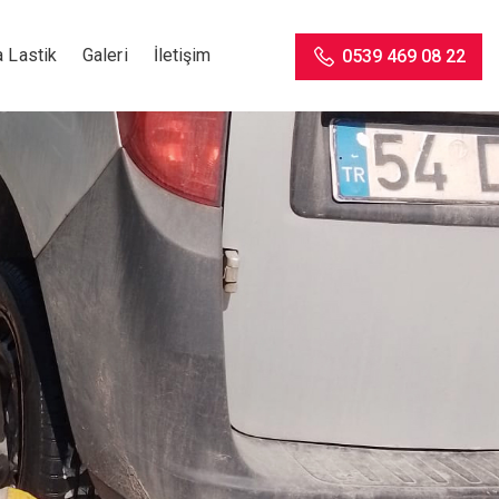
 Lastik
Galeri
İletişim
0539 469 08 22
n Oto
k Tamir Hizmeti
inde mobil yol yardım aracımız ile size bir
ıktayız.