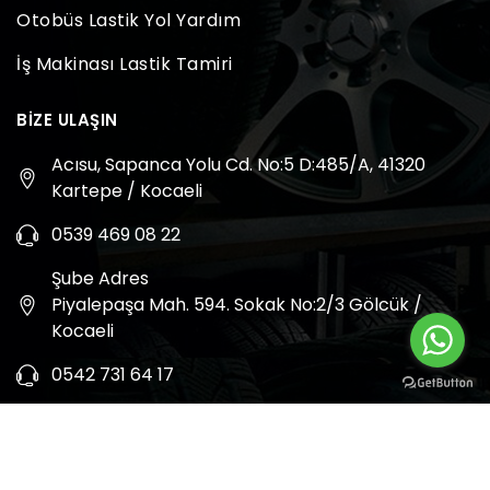
Otobüs Lastik Yol Yardım
İş Makinası Lastik Tamiri
BIZE ULAŞIN
Acısu, Sapanca Yolu Cd. No:5 D:485/A, 41320
Kartepe / Kocaeli
0539 469 08 22
Şube Adres
Piyalepaşa Mah. 594. Sokak No:2/3 Gölcük /
Kocaeli
0542 731 64 17
Copyright © 2023. Tüm Hakları Saklıdır.